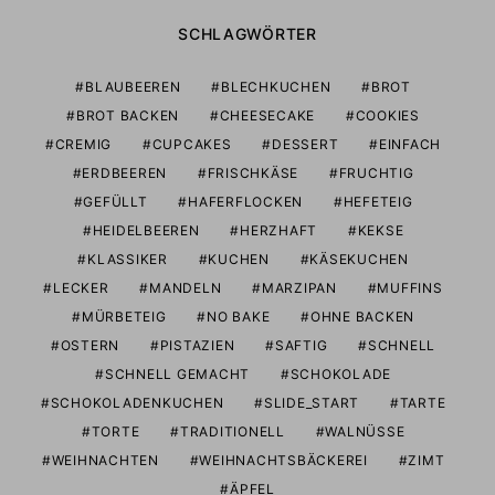
SCHLAGWÖRTER
BLAUBEEREN
BLECHKUCHEN
BROT
BROT BACKEN
CHEESECAKE
COOKIES
CREMIG
CUPCAKES
DESSERT
EINFACH
ERDBEEREN
FRISCHKÄSE
FRUCHTIG
GEFÜLLT
HAFERFLOCKEN
HEFETEIG
HEIDELBEEREN
HERZHAFT
KEKSE
KLASSIKER
KUCHEN
KÄSEKUCHEN
LECKER
MANDELN
MARZIPAN
MUFFINS
MÜRBETEIG
NO BAKE
OHNE BACKEN
OSTERN
PISTAZIEN
SAFTIG
SCHNELL
SCHNELL GEMACHT
SCHOKOLADE
SCHOKOLADENKUCHEN
SLIDE_START
TARTE
TORTE
TRADITIONELL
WALNÜSSE
WEIHNACHTEN
WEIHNACHTSBÄCKEREI
ZIMT
ÄPFEL