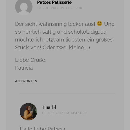
sagt:
Patces Patisserie
19. JULI 2017 UM 14:08 UHR
Der sieht wahnsinnig lecker aus!
Und
so herrlich saftig und schokoladig…da
möchte ich jetzt am liebsten ein großes
Stück von! Oder zwei kleine….;)
Liebe Grüße,
Patricia
ANTWORTEN
sagt:
Tina
19. JULI 2017 UM 14:47 UHR
Hallo liebe Patricia,