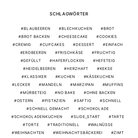
SCHLAGWÖRTER
BLAUBEEREN
BLECHKUCHEN
BROT
BROT BACKEN
CHEESECAKE
COOKIES
CREMIG
CUPCAKES
DESSERT
EINFACH
ERDBEEREN
FRISCHKÄSE
FRUCHTIG
GEFÜLLT
HAFERFLOCKEN
HEFETEIG
HEIDELBEEREN
HERZHAFT
KEKSE
KLASSIKER
KUCHEN
KÄSEKUCHEN
LECKER
MANDELN
MARZIPAN
MUFFINS
MÜRBETEIG
NO BAKE
OHNE BACKEN
OSTERN
PISTAZIEN
SAFTIG
SCHNELL
SCHNELL GEMACHT
SCHOKOLADE
SCHOKOLADENKUCHEN
SLIDE_START
TARTE
TORTE
TRADITIONELL
WALNÜSSE
WEIHNACHTEN
WEIHNACHTSBÄCKEREI
ZIMT