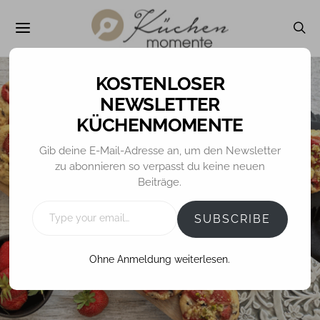
NEWSLETTER
KÜCHENMOMENTE
COOKIES / KEKSE
REZEPTE
Gib deine E-Mail-Adresse an, um den Newsletter
zu abonnieren so verpasst du keine neuen
Erdbeer-Streusel-
Beiträge.
Cookies
TYPE
YOUR
SUBSCRIBE
EMAIL…
Ohne Anmeldung weiterlesen.
1. JULI 2020
TINA