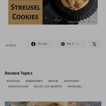
99
TEILEN
PIN IT
99
SHARES
Related Topics
COOKIES
ERDBEEREN
KEKSE
PISTAZIEN
SCHOKOLADE
SLIDE_TOP-REZEPTE
STREUSEL