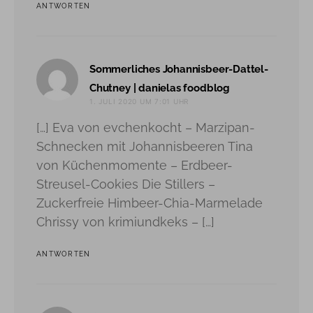
ANTWORTEN
Sommerliches Johannisbeer-Dattel-
sagt:
Chutney | danielas foodblog
1. JULI 2020 UM 7:01 UHR
[…] Eva von evchenkocht – Marzipan-
Schnecken mit Johannisbeeren Tina
von Küchenmomente – Erdbeer-
Streusel-Cookies Die Stillers –
Zuckerfreie Himbeer-Chia-Marmelade
Chrissy von krimiundkeks – […]
ANTWORTEN