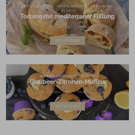
BROT / BRÖTCHEN
HEFETEIGGEBÄCK
HERZHAFTES
REZEPTE
Tortano mit mediterraner Füllung
28. JUNI 2020
TINA
WEITERLESEN
MUFFINS / CUPCAKES
REZEPTE
Blaubeer-Zitronen-Muffins
5. JULI 2020
TINA
WEITERLESEN