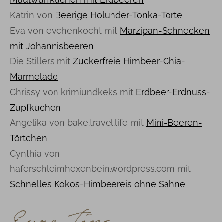
Katrin von
Beerige Holunder-Tonka-Torte
Eva von evchenkocht mit
Marzipan-Schnecken
mit Johannisbeeren
Die Stillers mit
Zuckerfreie Himbeer-Chia-
Marmelade
Chrissy von krimiundkeks mit
Erdbeer-Erdnuss-
Zupfkuchen
Angelika von bake.travel.life mit
Mini-Beeren-
Törtchen
Cynthia von
haferschleimhexenbein.wordpress.com mit
Schnelles Kokos-Himbeereis ohne Sahne