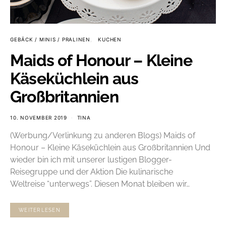
GEBÄCK / MINIS / PRALINEN
KUCHEN
Maids of Honour – Kleine
Käseküchlein aus
Großbritannien
10. NOVEMBER 2019
TINA
(Werbung/Verlinkung zu anderen Blogs) Maids of
Honour – Kleine Käseküchlein aus Großbritannien Und
wieder bin ich mit unserer lustigen Blogger-
Reisegruppe und der Aktion Die kulinarische
Weltreise “unterwegs”. Diesen Monat bleiben wir…
WEITERLESEN