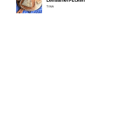
Leinsamen-Ecken
TINA