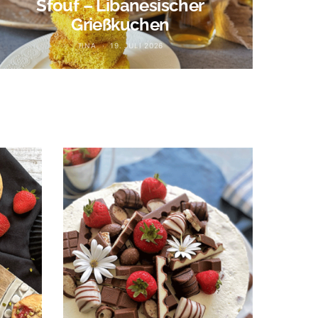
Sfouf – Libanesischer
Grießkuchen
TINA
19. JULI 2026