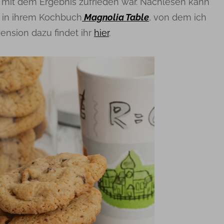
ie mit dem Ergebnis zufrieden war. Nachlesen kann
h in ihrem Kochbuch
Magnolia Table
, von dem ich
zension dazu findet ihr
hier
.