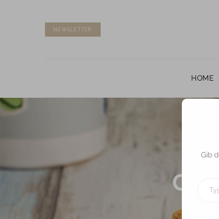
NEWSLETTER
HOME
Gib d
Choc
TYPE
YOUR
EMAIL…