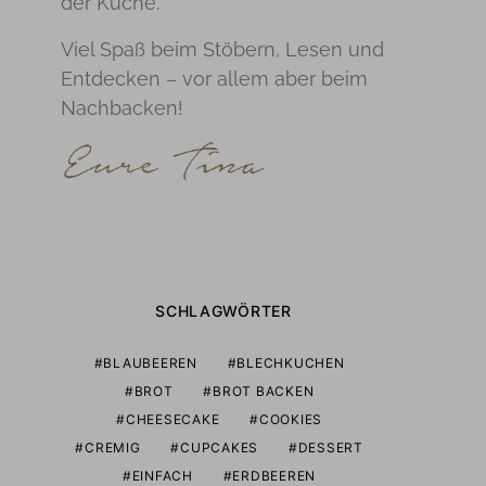
der Küche.
Viel Spaß beim Stöbern, Lesen und
Entdecken – vor allem aber beim
Nachbacken!
SCHLAGWÖRTER
BLAUBEEREN
BLECHKUCHEN
BROT
BROT BACKEN
CHEESECAKE
COOKIES
CREMIG
CUPCAKES
DESSERT
EINFACH
ERDBEEREN