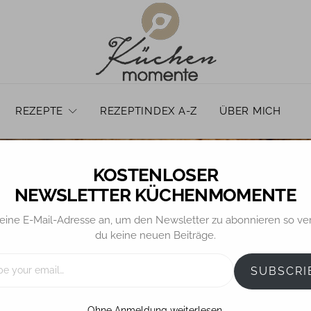
REZEPTE
REZEPTINDEX A-Z
ÜBER MICH
NEWSLETTER KÜCHENMOMENTE
eine E-Mail-Adresse an, um den Newsletter zu abonnieren so ve
COOKIES / KEKSE
du keine neuen Beiträge.
olate Chip Cookies
SUBSCRI
Joanna Gaines
Ohne Anmeldung weiterlesen.