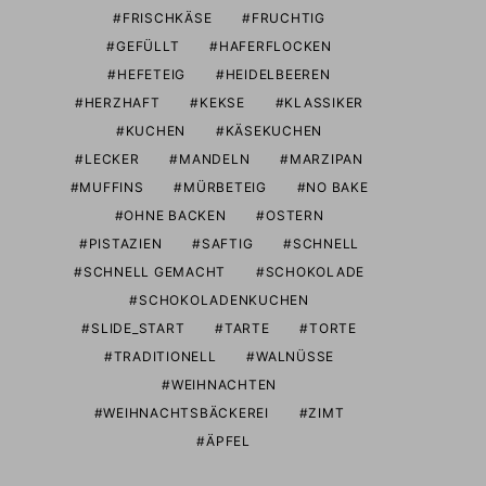
FRISCHKÄSE
FRUCHTIG
GEFÜLLT
HAFERFLOCKEN
HEFETEIG
HEIDELBEEREN
HERZHAFT
KEKSE
KLASSIKER
KUCHEN
KÄSEKUCHEN
LECKER
MANDELN
MARZIPAN
MUFFINS
MÜRBETEIG
NO BAKE
OHNE BACKEN
OSTERN
PISTAZIEN
SAFTIG
SCHNELL
SCHNELL GEMACHT
SCHOKOLADE
SCHOKOLADENKUCHEN
SLIDE_START
TARTE
TORTE
TRADITIONELL
WALNÜSSE
WEIHNACHTEN
WEIHNACHTSBÄCKEREI
ZIMT
ÄPFEL