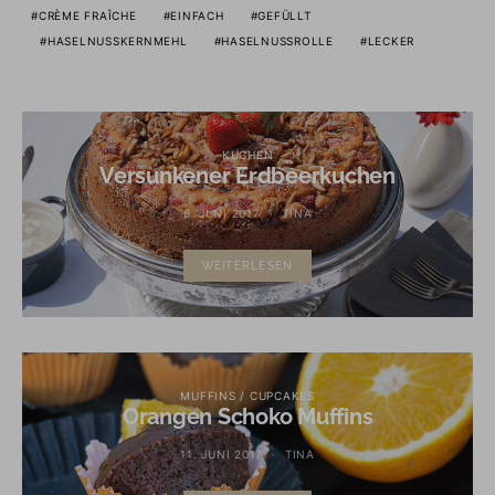
CRÈME FRAÎCHE
EINFACH
GEFÜLLT
HASELNUSSKERNMEHL
HASELNUSSROLLE
LECKER
KUCHEN
Versunkener Erdbeerkuchen
6. JUNI 2017
TINA
WEITERLESEN
MUFFINS / CUPCAKES
Orangen Schoko Muffins
11. JUNI 2017
TINA