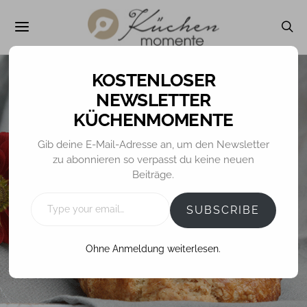
NEWSLETTER
KÜCHENMOMENTE
Gib deine E-Mail-Adresse an, um den Newsletter
GEBÄCK / MINIS / PRALINEN
KUCHEN
zu abonnieren so verpasst du keine neuen
Beiträge.
Haselnussrolle
TYPE
YOUR
SUBSCRIBE
EMAIL…
8. JUNI 2017
TINA
Ohne Anmeldung weiterlesen.