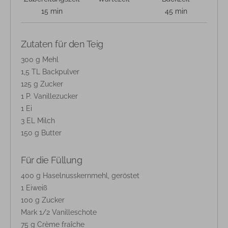
15 min
45 min
Zutaten für den Teig
300 g Mehl
1,5 TL Backpulver
125 g Zucker
1 P. Vanillezucker
1 Ei
3 EL Milch
150 g Butter
Für die Füllung
400 g Haselnusskernmehl, geröstet
1 Eiweiß
100 g Zucker
Mark 1/2 Vanilleschote
75 g Crème fraîche