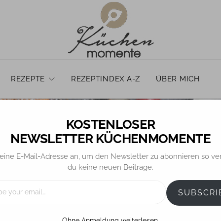
REZEPTE
REZEPTINDEX A-Z
ÜBER MICH
NEWSLETTER KÜCHENMOMENTE
eine E-Mail-Adresse an, um den Newsletter zu abonnieren so ve
du keine neuen Beiträge.
ALLGEMEIN
KUCHEN
REZEPTE
irsch-Schoko-Kuch
SUBSCRI
Ohne Anmeldung weiterlesen.