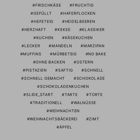
FRISCHKÄSE
FRUCHTIG
GEFÜLLT
HAFERFLOCKEN
HEFETEIG
HEIDELBEEREN
HERZHAFT
KEKSE
KLASSIKER
KUCHEN
KÄSEKUCHEN
LECKER
MANDELN
MARZIPAN
MUFFINS
MÜRBETEIG
NO BAKE
OHNE BACKEN
OSTERN
PISTAZIEN
SAFTIG
SCHNELL
SCHNELL GEMACHT
SCHOKOLADE
SCHOKOLADENKUCHEN
SLIDE_START
TARTE
TORTE
TRADITIONELL
WALNÜSSE
WEIHNACHTEN
WEIHNACHTSBÄCKEREI
ZIMT
ÄPFEL