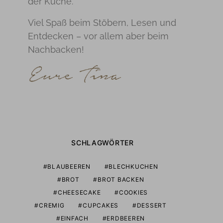
der Küche.
Viel Spaß beim Stöbern, Lesen und
Entdecken – vor allem aber beim
Nachbacken!
SCHLAGWÖRTER
BLAUBEEREN
BLECHKUCHEN
BROT
BROT BACKEN
CHEESECAKE
COOKIES
CREMIG
CUPCAKES
DESSERT
EINFACH
ERDBEEREN