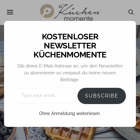
NEWSLETTER
KÜCHENMOMENTE
Gib deine E-Mail-Adresse an, um den Newsletter
GEBÄCK / MINIS / PRALINEN
zu abonnieren so verpasst du keine neuen
Beiträge.
Lütticher Waffeln
TYPE
YOUR
SUBSCRIBE
EMAIL…
25. MÄRZ 2026
TINA
Ohne Anmeldung weiterlesen.