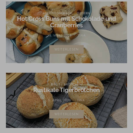
HEFETEIGGEBÄCK
OSTERN
Hot Cross Buns mit Schokolade und
Cranberries
18. MÄRZ 2026
TINA
WEITERLESEN
BROT / BRÖTCHEN
Rustikale Tigerbrötchen
5. APRIL 2026
TINA
WEITERLESEN