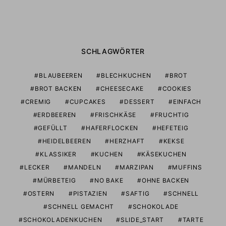
SCHLAGWÖRTER
BLAUBEEREN
BLECHKUCHEN
BROT
BROT BACKEN
CHEESECAKE
COOKIES
CREMIG
CUPCAKES
DESSERT
EINFACH
ERDBEEREN
FRISCHKÄSE
FRUCHTIG
GEFÜLLT
HAFERFLOCKEN
HEFETEIG
HEIDELBEEREN
HERZHAFT
KEKSE
KLASSIKER
KUCHEN
KÄSEKUCHEN
LECKER
MANDELN
MARZIPAN
MUFFINS
MÜRBETEIG
NO BAKE
OHNE BACKEN
OSTERN
PISTAZIEN
SAFTIG
SCHNELL
SCHNELL GEMACHT
SCHOKOLADE
SCHOKOLADENKUCHEN
SLIDE_START
TARTE