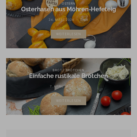
OSTERN
Osterhasen aus Möhren-Hefeteig
24. MÄRZ 2024
TINA
WEITERLESEN
BROT / BRÖTCHEN
Einfache rustikale Brötchen
7. APRIL 2024
TINA
WEITERLESEN