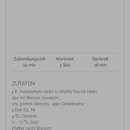
Zubereitungszeit
Wartezeit
Backzeit
10 min
1 Std
16 min
ZUTATEN
1 P. Trockenhefe (oder ½ Würfel frische Hefe)
250 ml Wasser, lauwarm
275 g Mehl (Weizen- oder Dinkelmehl)
2 Eier (Gr. M)
4 EL Olivenöl
½ - ¾ TL Salz
Pfeffer nach Wunsch