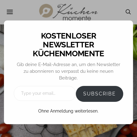
NEWSLETTER
KÜCHENMOMENTE
HERZHAFTES
Gib deine E-Mail-Adresse an, um den Newsletter
zu abonnieren so verpasst du keine neuen
Waffeln Caprese
Beiträge.
Style
TYPE
YOUR
SUBSCRIBE
EMAIL…
Ohne Anmeldung weiterlesen.
25. MÄRZ 2024
TINA