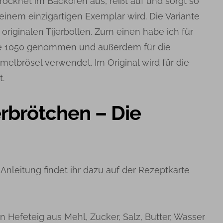
 trocknet im Backofen aus, reißt auf und sorgt so
einem einzigartigen Exemplar wird. Die Variante
ie originalen Tijerbollen. Zum einen habe ich für
ype 1050 genommen und außerdem für die
elbrösel verwendet. Im Original wird für die
t.
erbrötchen – Die
nleitung findet ihr dazu auf der Rezeptkarte
en Hefeteig aus Mehl, Zucker, Salz, Butter, Wasser