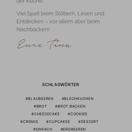
der Küche.
Viel Spaß beim Stöbern, Lesen und
Entdecken – vor allem aber beim
Nachbacken!
SCHLAGWÖRTER
BLAUBEEREN
BLECHKUCHEN
BROT
BROT BACKEN
CHEESECAKE
COOKIES
CREMIG
CUPCAKES
DESSERT
EINFACH
ERDBEEREN