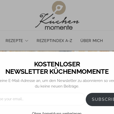
REZEPTE
REZEPTINDEX A-Z
ÜBER MICH
NEWSLETTER KÜCHENMOMENTE
eine E-Mail-Adresse an, um den Newsletter zu abonnieren so ve
du keine neuen Beiträge.
BROT / BRÖTCHEN
ustikale Tigerbrötch
SUBSCRI
Ohne Anmeldung weiterlesen.