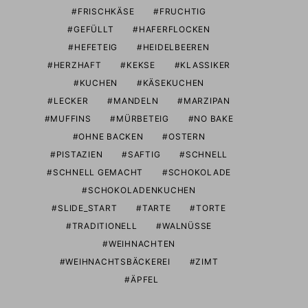
FRISCHKÄSE
FRUCHTIG
GEFÜLLT
HAFERFLOCKEN
HEFETEIG
HEIDELBEEREN
HERZHAFT
KEKSE
KLASSIKER
KUCHEN
KÄSEKUCHEN
LECKER
MANDELN
MARZIPAN
MUFFINS
MÜRBETEIG
NO BAKE
OHNE BACKEN
OSTERN
PISTAZIEN
SAFTIG
SCHNELL
SCHNELL GEMACHT
SCHOKOLADE
SCHOKOLADENKUCHEN
SLIDE_START
TARTE
TORTE
TRADITIONELL
WALNÜSSE
WEIHNACHTEN
WEIHNACHTSBÄCKEREI
ZIMT
ÄPFEL