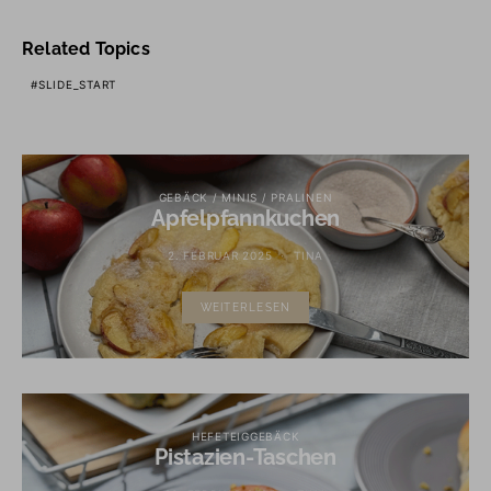
Related Topics
SLIDE_START
GEBÄCK / MINIS / PRALINEN
Apfelpfannkuchen
2. FEBRUAR 2025
TINA
WEITERLESEN
HEFETEIGGEBÄCK
Pistazien-Taschen