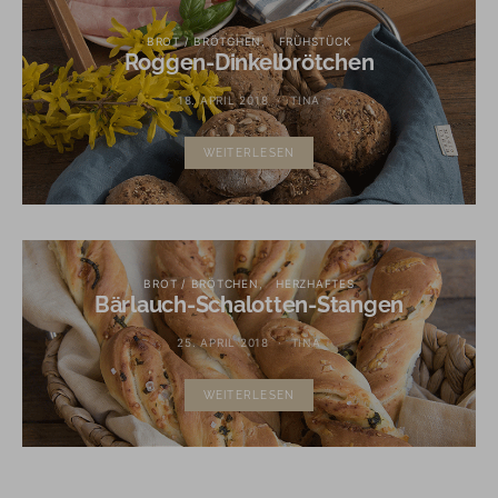
BROT / BRÖTCHEN
FRÜHSTÜCK
Roggen-Dinkelbrötchen
18. APRIL 2018
TINA
WEITERLESEN
BROT / BRÖTCHEN
HERZHAFTES
Bärlauch-Schalotten-Stangen
25. APRIL 2018
TINA
WEITERLESEN