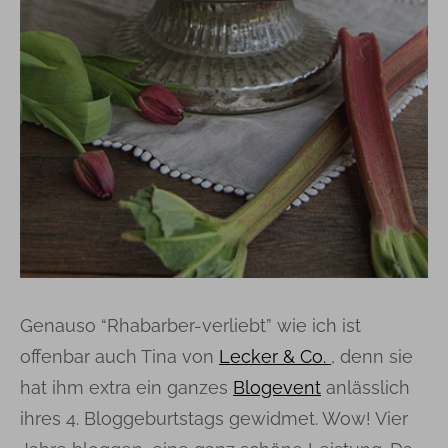
Genauso “Rhabarber-verliebt” wie ich ist
offenbar auch Tina von
Lecker & Co.
, denn sie
hat ihm extra ein ganzes
Blogevent
anlässlich
ihres 4. Bloggeburtstags gewidmet. Wow! Vier