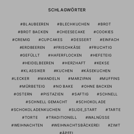
SCHLAGWÖRTER
BLAUBEEREN
BLECHKUCHEN
BROT
BROT BACKEN
CHEESECAKE
COOKIES
CREMIG
CUPCAKES
DESSERT
EINFACH
ERDBEEREN
FRISCHKÄSE
FRUCHTIG
GEFÜLLT
HAFERFLOCKEN
HEFETEIG
HEIDELBEEREN
HERZHAFT
KEKSE
KLASSIKER
KUCHEN
KÄSEKUCHEN
LECKER
MANDELN
MARZIPAN
MUFFINS
MÜRBETEIG
NO BAKE
OHNE BACKEN
OSTERN
PISTAZIEN
SAFTIG
SCHNELL
SCHNELL GEMACHT
SCHOKOLADE
SCHOKOLADENKUCHEN
SLIDE_START
TARTE
TORTE
TRADITIONELL
WALNÜSSE
WEIHNACHTEN
WEIHNACHTSBÄCKEREI
ZIMT
ÄPFEL