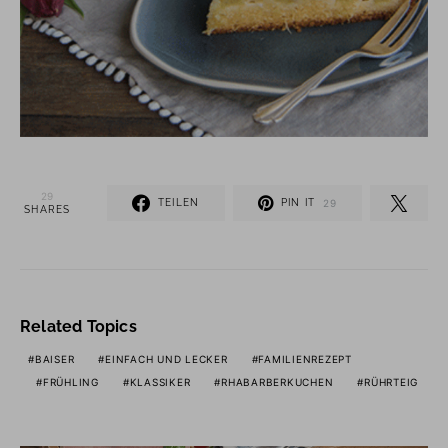
29
TEILEN
PIN IT
29
SHARES
Related Topics
BAISER
EINFACH UND LECKER
FAMILIENREZEPT
FRÜHLING
KLASSIKER
RHABARBERKUCHEN
RÜHRTEIG