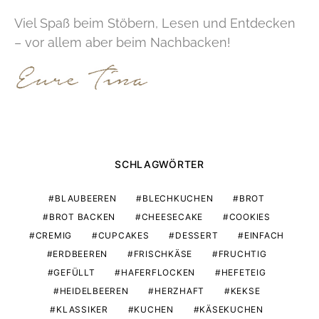
Viel Spaß beim Stöbern, Lesen und Entdecken
– vor allem aber beim Nachbacken!
SCHLAGWÖRTER
BLAUBEEREN
BLECHKUCHEN
BROT
BROT BACKEN
CHEESECAKE
COOKIES
CREMIG
CUPCAKES
DESSERT
EINFACH
ERDBEEREN
FRISCHKÄSE
FRUCHTIG
GEFÜLLT
HAFERFLOCKEN
HEFETEIG
HEIDELBEEREN
HERZHAFT
KEKSE
KLASSIKER
KUCHEN
KÄSEKUCHEN