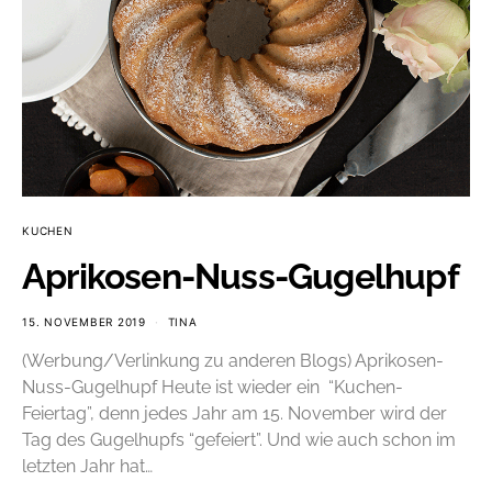
KUCHEN
Aprikosen-Nuss-Gugelhupf
15. NOVEMBER 2019
TINA
(Werbung/Verlinkung zu anderen Blogs) Aprikosen-
Nuss-Gugelhupf Heute ist wieder ein “Kuchen-
Feiertag”, denn jedes Jahr am 15. November wird der
Tag des Gugelhupfs “gefeiert”. Und wie auch schon im
letzten Jahr hat…