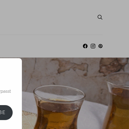
rpasst
BE