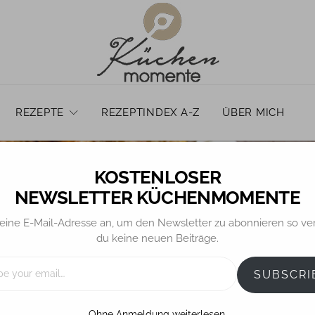
REZEPTE
REZEPTINDEX A-Z
ÜBER MICH
NEWSLETTER KÜCHENMOMENTE
eine E-Mail-Adresse an, um den Newsletter zu abonnieren so ve
du keine neuen Beiträge.
GEBÄCK / MINIS / PRALINEN
OSTERN
Armenische Nazook
SUBSCRI
Ohne Anmeldung weiterlesen.