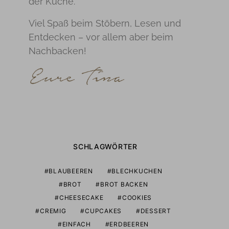
der Küche.
Viel Spaß beim Stöbern, Lesen und
Entdecken – vor allem aber beim
Nachbacken!
SCHLAGWÖRTER
BLAUBEEREN
BLECHKUCHEN
BROT
BROT BACKEN
CHEESECAKE
COOKIES
CREMIG
CUPCAKES
DESSERT
EINFACH
ERDBEEREN