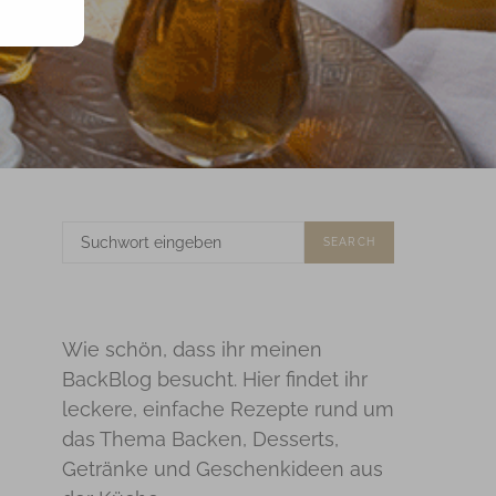
SUCHE
SEARCH
NACH:
Wie schön, dass ihr meinen
BackBlog besucht. Hier findet ihr
leckere, einfache Rezepte rund um
das Thema Backen, Desserts,
Getränke und Geschenkideen aus