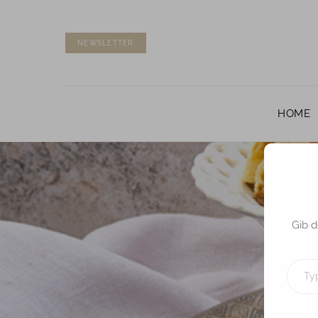
NEWSLETTER
HOME
Gib d
TYPE
YOUR
EMAIL…