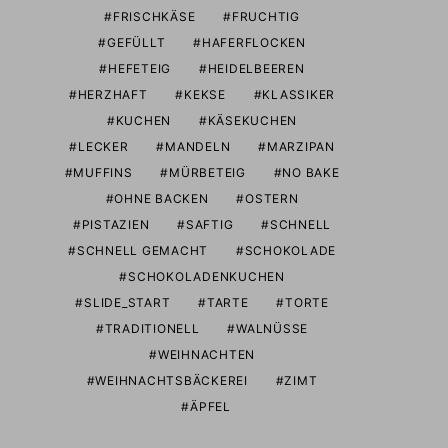
FRISCHKÄSE
FRUCHTIG
GEFÜLLT
HAFERFLOCKEN
HEFETEIG
HEIDELBEEREN
HERZHAFT
KEKSE
KLASSIKER
KUCHEN
KÄSEKUCHEN
LECKER
MANDELN
MARZIPAN
MUFFINS
MÜRBETEIG
NO BAKE
OHNE BACKEN
OSTERN
PISTAZIEN
SAFTIG
SCHNELL
SCHNELL GEMACHT
SCHOKOLADE
SCHOKOLADENKUCHEN
SLIDE_START
TARTE
TORTE
TRADITIONELL
WALNÜSSE
WEIHNACHTEN
WEIHNACHTSBÄCKEREI
ZIMT
ÄPFEL