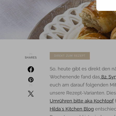
71
DIREKT ZUM REZEPT
SHARES
So, heute gibt es direkt den 
Wochenende fand das
82. Sy
euch am darauf folgenden Mi
71
unsere Rezept-Varianten. Dies
Umrühren bitte aka Kochtopf
Hilda´s Kitchen Blog
entschiede