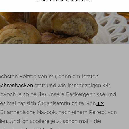
26. MÄRZ 2025
TINA
nächsten Beitrag von mir, denn am letzten
nchronbacken
statt und wie immer zeigen wir
ttwoch (also heute) unsere Backergebnisse und
es Mal hat sich Organisatorin zorra von
1 x
für armenische Nazook, nach einem Rezept von
n. Und ich spoilere jetzt schon mal – die