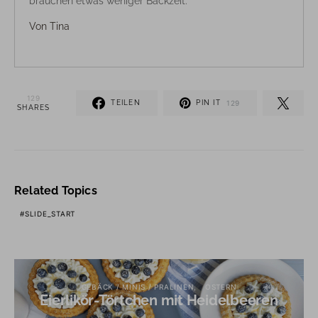
brauchen etwas weniger Backzeit.
Von
Tina
129
TEILEN
PIN IT
129
SHARES
Related Topics
SLIDE_START
GEBÄCK / MINIS / PRALINEN
OSTERN
Eierlikör-Törtchen mit Heidelbeeren