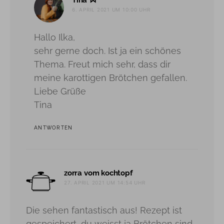
Tina
6. APRIL 2021 UM 10:00 UHR
Hallo Ilka,
sehr gerne doch. Ist ja ein schönes
Thema. Freut mich sehr, dass dir
meine karottigen Brötchen gefallen.
Liebe Grüße
Tina
ANTWORTEN
sagt:
zorra vom kochtopf
27. APRIL 2021 UM 14:54 UHR
Die sehen fantastisch aus! Rezept ist
gespeichert, du weisst ja Brötchen sind