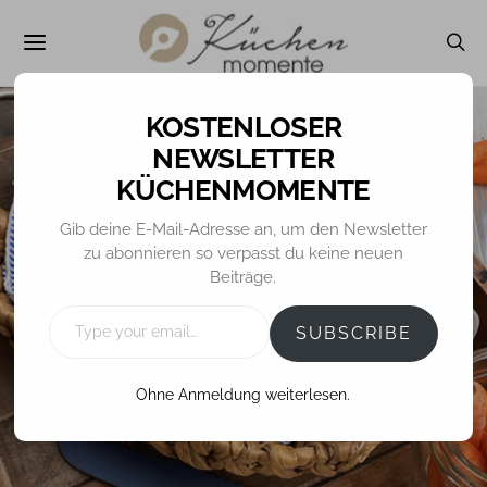
NEWSLETTER
KÜCHENMOMENTE
BROT / BRÖTCHEN
FRÜHSTÜCK
OSTERN
Gib deine E-Mail-Adresse an, um den Newsletter
zu abonnieren so verpasst du keine neuen
Karotten-Joghurt-
Beiträge.
Brötchen
TYPE
YOUR
SUBSCRIBE
EMAIL…
Ohne Anmeldung weiterlesen.
31. MÄRZ 2021
TINA