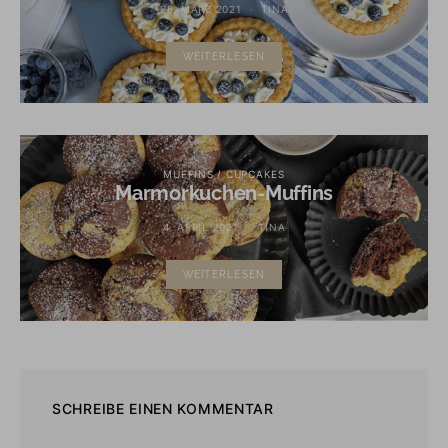
28. MÄRZ 2021
TINA
WEITERLESEN
MUFFINS / CUPCAKES
Marmorkuchen-Muffins
4. APRIL 2021
TINA
WEITERLESEN
SCHREIBE EINEN KOMMENTAR