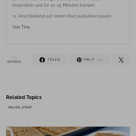
besprühen und für 20-25 Minuten backen.
Anschließend auf einem Rost auskühlen lassen.
Von
Tina
219
TEILEN
PIN IT
219
SHARES
Related Topics
SLIDE_START