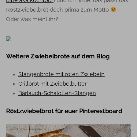
bitte aka kochtopf
) und ich finde, das passt das
Röstzwiebelbrot doch prima zum Motto
.
Oder was meint ihr?
Weitere Zwiebelbrote auf dem Blog
Stangenbrote mit roten Zwiebeln
Grillbrot mit Zwiebelbutter
Bärlauch-Schalotten-Stangen
Röstzwiebelbrot für euer Pinterestboard