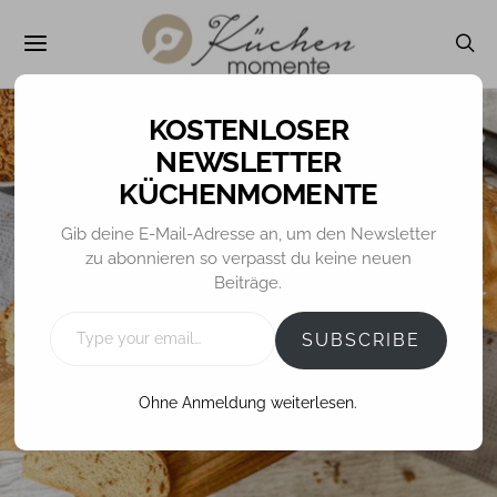
NEWSLETTER
KÜCHENMOMENTE
Gib deine E-Mail-Adresse an, um den Newsletter
BROT / BRÖTCHEN
zu abonnieren so verpasst du keine neuen
Beiträge.
Röstzwiebelbrot
TYPE
YOUR
SUBSCRIBE
EMAIL…
11. AUGUST 2021
TINA
Ohne Anmeldung weiterlesen.