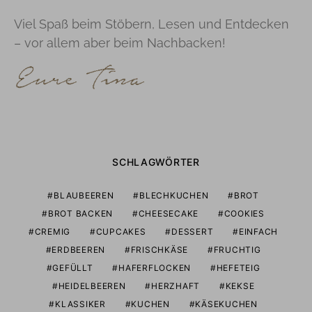
Viel Spaß beim Stöbern, Lesen und Entdecken
– vor allem aber beim Nachbacken!
SCHLAGWÖRTER
BLAUBEEREN
BLECHKUCHEN
BROT
BROT BACKEN
CHEESECAKE
COOKIES
CREMIG
CUPCAKES
DESSERT
EINFACH
ERDBEEREN
FRISCHKÄSE
FRUCHTIG
GEFÜLLT
HAFERFLOCKEN
HEFETEIG
HEIDELBEEREN
HERZHAFT
KEKSE
KLASSIKER
KUCHEN
KÄSEKUCHEN