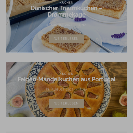
KUCHEN
Dänischer Traumkuchen –
Drømmekage
8. AUGUST 2021
TINA
WEITERLESEN
KUCHEN
Feigen-Mandelkuchen aus Portugal
15. AUGUST 2021
TINA
WEITERLESEN