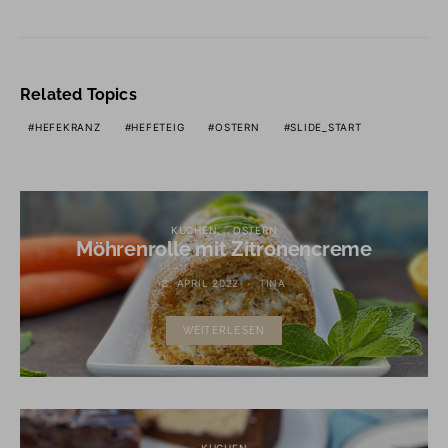
Related Topics
HEFEKRANZ
HEFETEIG
OSTERN
SLIDE_START
KUCHEN
OSTERN
Möhrenrolle mit Zitronencreme
3. APRIL 2022
TINA
WEITERLESEN
KUCHEN