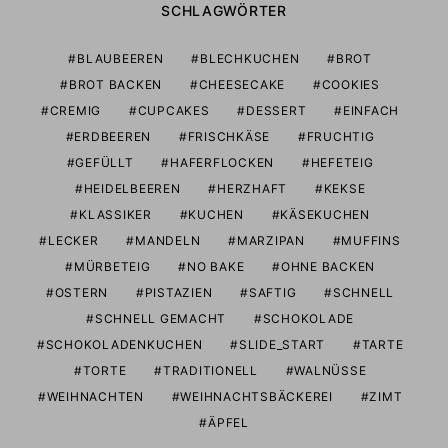
SCHLAGWÖRTER
BLAUBEEREN
BLECHKUCHEN
BROT
BROT BACKEN
CHEESECAKE
COOKIES
CREMIG
CUPCAKES
DESSERT
EINFACH
ERDBEEREN
FRISCHKÄSE
FRUCHTIG
GEFÜLLT
HAFERFLOCKEN
HEFETEIG
HEIDELBEEREN
HERZHAFT
KEKSE
KLASSIKER
KUCHEN
KÄSEKUCHEN
LECKER
MANDELN
MARZIPAN
MUFFINS
MÜRBETEIG
NO BAKE
OHNE BACKEN
OSTERN
PISTAZIEN
SAFTIG
SCHNELL
SCHNELL GEMACHT
SCHOKOLADE
SCHOKOLADENKUCHEN
SLIDE_START
TARTE
TORTE
TRADITIONELL
WALNÜSSE
WEIHNACHTEN
WEIHNACHTSBÄCKEREI
ZIMT
ÄPFEL