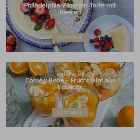
Philadelphia-Zitronen-Torte mit
Beeren
11. JULI 2021
TINA
WEITERLESEN
DESSERTS / EIS
Come y Bebe – Fruchtsalat aus
Ecuador
25. JULI 2021
TINA
WEITERLESEN