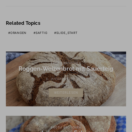
Related Topics
ORANGEN
SAFTIG
SLIDE_START
BROT / BRÖTCHEN
Roggen-Weizenbrot mit Sauerteig
6. JANUAR 2021
TINA
WEITERLESEN
BROT / BRÖTCHEN