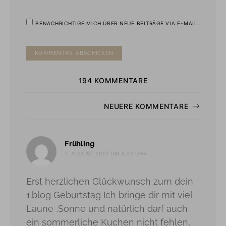
BENACHRICHTIGE MICH ÜBER NEUE BEITRÄGE VIA E-MAIL.
194 KOMMENTARE
Kommentarnavigatio
NEUERE KOMMENTARE
sagt:
Frühling
1. AUGUST 2017 UM 5:22 UHR
Erst herzlichen Glückwunsch zum dein
1.blog Geburtstag Ich bringe dir mit viel
Laune ,Sonne und natürlich darf auch
ein sommerliche Kuchen nicht fehlen,