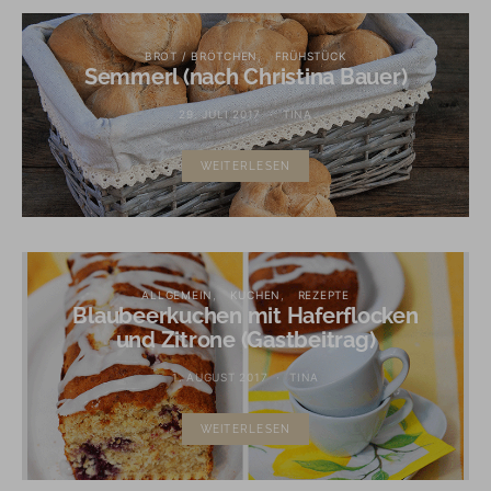
BROT / BRÖTCHEN
FRÜHSTÜCK
Semmerl (nach Christina Bauer)
29. JULI 2017
TINA
WEITERLESEN
ALLGEMEIN
KUCHEN
REZEPTE
Blaubeerkuchen mit Haferflocken
und Zitrone (Gastbeitrag)
1. AUGUST 2017
TINA
WEITERLESEN