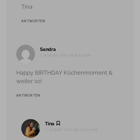
Tina
ANTWORTEN
sagt:
Sandra
1. AUGUST 2017 UM 6:53 UHR
Happy BIRTHDAY Küchenmoment &
weiter so!
ANTWORTEN
sagt:
Tina
1. AUGUST 2017 UM 11:02 UHR