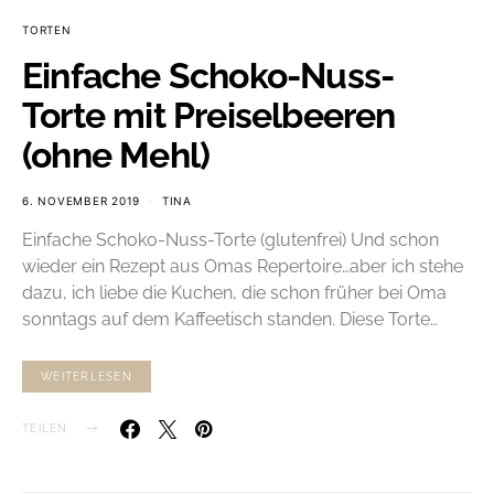
TORTEN
Einfache Schoko-Nuss-
Torte mit Preiselbeeren
(ohne Mehl)
6. NOVEMBER 2019
TINA
Einfache Schoko-Nuss-Torte (glutenfrei) Und schon
wieder ein Rezept aus Omas Repertoire…aber ich stehe
dazu, ich liebe die Kuchen, die schon früher bei Oma
sonntags auf dem Kaffeetisch standen. Diese Torte…
WEITERLESEN
TEILEN