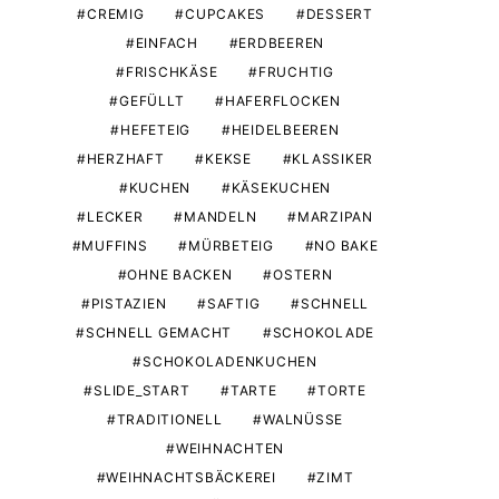
CREMIG
CUPCAKES
DESSERT
EINFACH
ERDBEEREN
FRISCHKÄSE
FRUCHTIG
GEFÜLLT
HAFERFLOCKEN
HEFETEIG
HEIDELBEEREN
HERZHAFT
KEKSE
KLASSIKER
KUCHEN
KÄSEKUCHEN
LECKER
MANDELN
MARZIPAN
MUFFINS
MÜRBETEIG
NO BAKE
OHNE BACKEN
OSTERN
PISTAZIEN
SAFTIG
SCHNELL
SCHNELL GEMACHT
SCHOKOLADE
SCHOKOLADENKUCHEN
SLIDE_START
TARTE
TORTE
TRADITIONELL
WALNÜSSE
WEIHNACHTEN
WEIHNACHTSBÄCKEREI
ZIMT