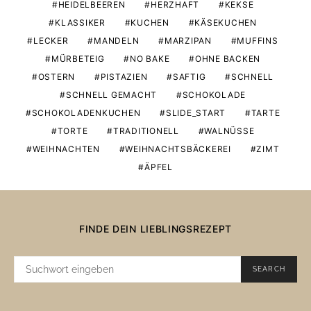
HEIDELBEEREN
HERZHAFT
KEKSE
KLASSIKER
KUCHEN
KÄSEKUCHEN
LECKER
MANDELN
MARZIPAN
MUFFINS
MÜRBETEIG
NO BAKE
OHNE BACKEN
OSTERN
PISTAZIEN
SAFTIG
SCHNELL
SCHNELL GEMACHT
SCHOKOLADE
SCHOKOLADENKUCHEN
SLIDE_START
TARTE
TORTE
TRADITIONELL
WALNÜSSE
WEIHNACHTEN
WEIHNACHTSBÄCKEREI
ZIMT
ÄPFEL
FINDE DEIN LIEBLINGSREZEPT
SUCHE
SEARCH
NACH: