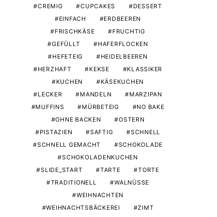
CREMIG
CUPCAKES
DESSERT
EINFACH
ERDBEEREN
FRISCHKÄSE
FRUCHTIG
GEFÜLLT
HAFERFLOCKEN
HEFETEIG
HEIDELBEEREN
HERZHAFT
KEKSE
KLASSIKER
KUCHEN
KÄSEKUCHEN
LECKER
MANDELN
MARZIPAN
MUFFINS
MÜRBETEIG
NO BAKE
OHNE BACKEN
OSTERN
PISTAZIEN
SAFTIG
SCHNELL
SCHNELL GEMACHT
SCHOKOLADE
SCHOKOLADENKUCHEN
SLIDE_START
TARTE
TORTE
TRADITIONELL
WALNÜSSE
WEIHNACHTEN
WEIHNACHTSBÄCKEREI
ZIMT