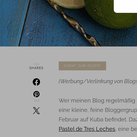
124
DIREKT ZUM REZEPT
SHARES
(Werbung/Verlinkung von Blog
Wer meinen Blog regelmäßig v
124
eine kleine, feine Bloggergru
Februar auf Kuba befindet. D
Pastel de Tres Leches
, eine b