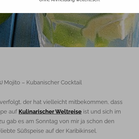
20. FEBRUAR 2019
TINA
s)
Mojito – Kubanischer Cocktail
erfolgt, der hat vielleicht mitbekommen, dass
ppe auf
Kulinarischer Weltreise
ist und sich im
azu gab es am Sonntag von mir ja schon den
eliebte Süßspeise auf der Karibikinsel.