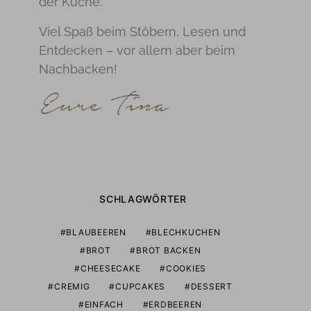
der Küche.
Viel Spaß beim Stöbern, Lesen und
Entdecken – vor allem aber beim
Nachbacken!
SCHLAGWÖRTER
BLAUBEEREN
BLECHKUCHEN
BROT
BROT BACKEN
CHEESECAKE
COOKIES
CREMIG
CUPCAKES
DESSERT
EINFACH
ERDBEEREN