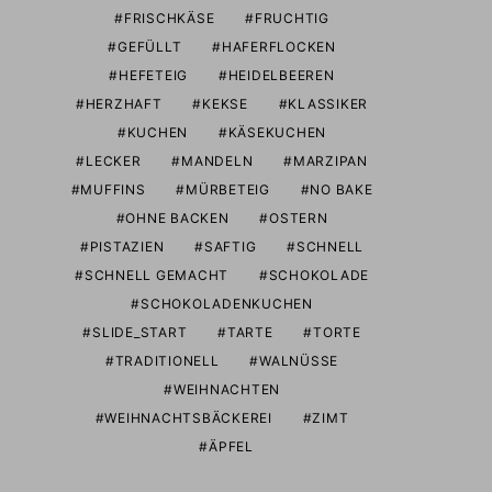
FRISCHKÄSE
FRUCHTIG
GEFÜLLT
HAFERFLOCKEN
HEFETEIG
HEIDELBEEREN
HERZHAFT
KEKSE
KLASSIKER
KUCHEN
KÄSEKUCHEN
LECKER
MANDELN
MARZIPAN
MUFFINS
MÜRBETEIG
NO BAKE
OHNE BACKEN
OSTERN
PISTAZIEN
SAFTIG
SCHNELL
SCHNELL GEMACHT
SCHOKOLADE
SCHOKOLADENKUCHEN
SLIDE_START
TARTE
TORTE
TRADITIONELL
WALNÜSSE
WEIHNACHTEN
WEIHNACHTSBÄCKEREI
ZIMT
ÄPFEL