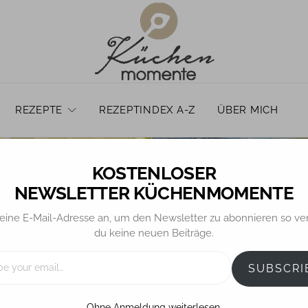
REZEPTE
REZEPTINDEX A-Z
ÜBER MICH
NEWSLETTER KÜCHENMOMENTE
eine E-Mail-Adresse an, um den Newsletter zu abonnieren so ve
du keine neuen Beiträge.
GETRÄNKE
to – Kubanischer Coc
SUBSCRI
Ohne Anmeldung weiterlesen.