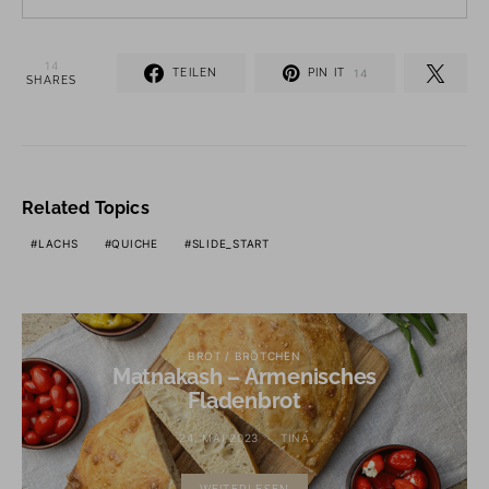
14
TEILEN
PIN IT
14
SHARES
Related Topics
LACHS
QUICHE
SLIDE_START
BROT / BRÖTCHEN
Matnakash – Armenisches
Fladenbrot
24. MAI 2023
TINA