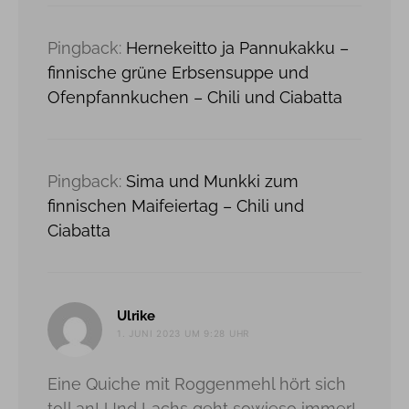
Pingback:
Hernekeitto ja Pannukakku –
finnische grüne Erbsensuppe und
Ofenpfannkuchen – Chili und Ciabatta
Pingback:
Sima und Munkki zum
finnischen Maifeiertag – Chili und
Ciabatta
sagt:
Ulrike
1. JUNI 2023 UM 9:28 UHR
Eine Quiche mit Roggenmehl hört sich
toll an! Und Lachs geht sowieso immer!