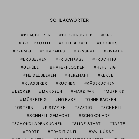
SCHLAGWÖRTER
BLAUBEEREN
BLECHKUCHEN
BROT
BROT BACKEN
CHEESECAKE
COOKIES
CREMIG
CUPCAKES
DESSERT
EINFACH
ERDBEEREN
FRISCHKÄSE
FRUCHTIG
GEFÜLLT
HAFERFLOCKEN
HEFETEIG
HEIDELBEEREN
HERZHAFT
KEKSE
KLASSIKER
KUCHEN
KÄSEKUCHEN
LECKER
MANDELN
MARZIPAN
MUFFINS
MÜRBETEIG
NO BAKE
OHNE BACKEN
OSTERN
PISTAZIEN
SAFTIG
SCHNELL
SCHNELL GEMACHT
SCHOKOLADE
SCHOKOLADENKUCHEN
SLIDE_START
TARTE
TORTE
TRADITIONELL
WALNÜSSE