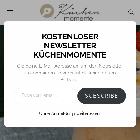
NEWSLETTER
KÜCHENMOMENTE
ALLGEMEIN
MUFFINS / CUPCAKES
REZEPTE
Gib deine E-Mail-Adresse an, um den Newsletter
zu abonnieren so verpasst du keine neuen
Johannisbeer-
Beiträge.
Muffins
TYPE
YOUR
SUBSCRIBE
EMAIL…
Ohne Anmeldung weiterlesen.
1. AUGUST 2016
TINA