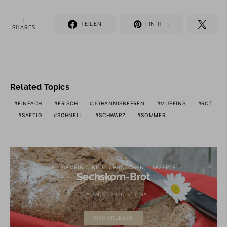
1
TEILEN
PIN IT
1
SHARES
Related Topics
EINFACH
FRISCH
JOHANNISBEEREN
MUFFINS
ROT
SAFTIG
SCHNELL
SCHWARZ
SOMMER
ALLGEMEIN
BROT / BRÖTCHEN
REZEPTE
Sechskorn-Brot
1. AUGUST 2016
TINA
WEITERLESEN