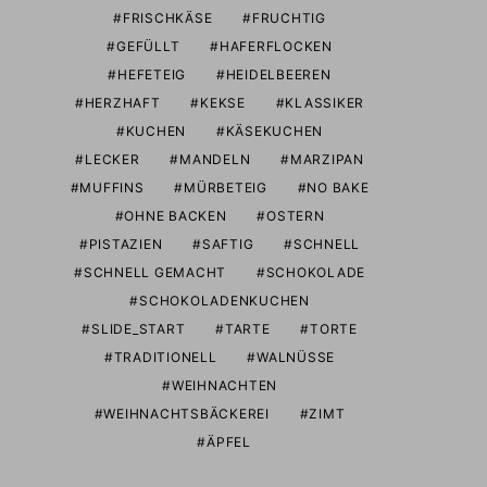
FRISCHKÄSE
FRUCHTIG
GEFÜLLT
HAFERFLOCKEN
HEFETEIG
HEIDELBEEREN
HERZHAFT
KEKSE
KLASSIKER
KUCHEN
KÄSEKUCHEN
LECKER
MANDELN
MARZIPAN
MUFFINS
MÜRBETEIG
NO BAKE
OHNE BACKEN
OSTERN
PISTAZIEN
SAFTIG
SCHNELL
SCHNELL GEMACHT
SCHOKOLADE
SCHOKOLADENKUCHEN
SLIDE_START
TARTE
TORTE
TRADITIONELL
WALNÜSSE
WEIHNACHTEN
WEIHNACHTSBÄCKEREI
ZIMT
ÄPFEL