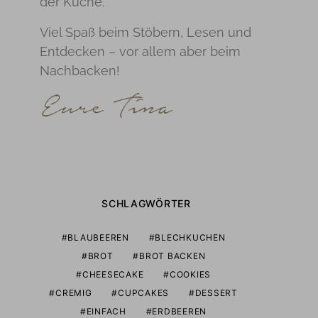
der Küche.
Viel Spaß beim Stöbern, Lesen und
Entdecken – vor allem aber beim
Nachbacken!
SCHLAGWÖRTER
BLAUBEEREN
BLECHKUCHEN
BROT
BROT BACKEN
CHEESECAKE
COOKIES
CREMIG
CUPCAKES
DESSERT
EINFACH
ERDBEEREN