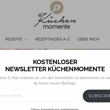
REZEPTE
REZEPTINDEX A-Z
ÜBER MICH
NEWSLETTER KÜCHENMOMENTE
eine E-Mail-Adresse an, um den Newsletter zu abonnieren so ve
TORTEN
du keine neuen Beiträge.
a alla frutta – Italien
SUBSCRI
Obsttorte
Ohne Anmeldung weiterlesen.