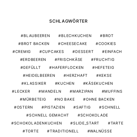
SCHLAGWÖRTER
BLAUBEEREN
BLECHKUCHEN
BROT
BROT BACKEN
CHEESECAKE
COOKIES
CREMIG
CUPCAKES
DESSERT
EINFACH
ERDBEEREN
FRISCHKÄSE
FRUCHTIG
GEFÜLLT
HAFERFLOCKEN
HEFETEIG
HEIDELBEEREN
HERZHAFT
KEKSE
KLASSIKER
KUCHEN
KÄSEKUCHEN
LECKER
MANDELN
MARZIPAN
MUFFINS
MÜRBETEIG
NO BAKE
OHNE BACKEN
OSTERN
PISTAZIEN
SAFTIG
SCHNELL
SCHNELL GEMACHT
SCHOKOLADE
SCHOKOLADENKUCHEN
SLIDE_START
TARTE
TORTE
TRADITIONELL
WALNÜSSE