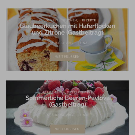
ALLGEMEIN
KUCHEN
REZEPTE
Blaubeerkuchen mit Haferflocken
und Zitrone (Gastbeitrag)
1. AUGUST 2017
TINA
WEITERLESEN
ALLGEMEIN
DESSERTS / EIS
Sommerliche Beeren-Pavlova
(Gastbeitrag)
5. AUGUST 2017
TINA
WEITERLESEN