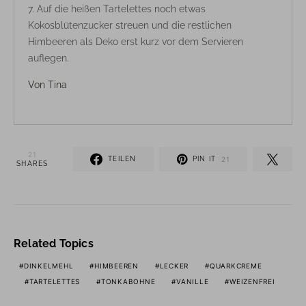
Auf die heißen Tartelettes noch etwas
Kokosblütenzucker streuen und die restlichen
Himbeeren als Deko erst kurz vor dem Servieren
auflegen.
Von
Tina
21
TEILEN
PIN IT
21
SHARES
Related Topics
DINKELMEHL
HIMBEEREN
LECKER
QUARKCREME
TARTELETTES
TONKABOHNE
VANILLE
WEIZENFREI