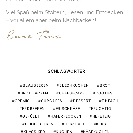
Viel Spaß beim Stöbern, Lesen und Entdecken
– vor allem aber beim Nachbacken!
SCHLAGWÖRTER
BLAUBEEREN
BLECHKUCHEN
BROT
BROT BACKEN
CHEESECAKE
COOKIES
CREMIG
CUPCAKES
DESSERT
EINFACH
ERDBEEREN
FRISCHKÄSE
FRUCHTIG
GEFÜLLT
HAFERFLOCKEN
HEFETEIG
HEIDELBEEREN
HERZHAFT
KEKSE
KLASSIKER
KUCHEN
KÄSEKUCHEN