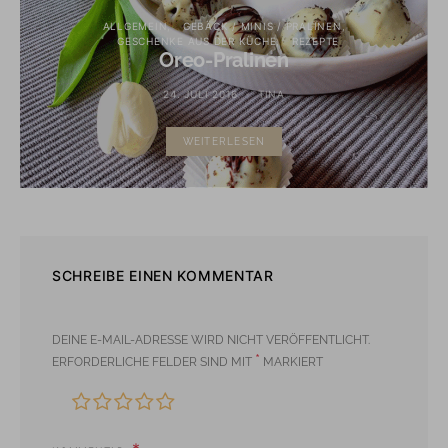
ALLGEMEIN
GEBÄCK / MINIS / PRALINEN
GESCHENKE AUS DER KÜCHE
REZEPTE
Oreo-Pralinen
24. JULI 2016
TINA
WEITERLESEN
SCHREIBE EINEN KOMMENTAR
DEINE E-MAIL-ADRESSE WIRD NICHT VERÖFFENTLICHT.
*
ERFORDERLICHE FELDER SIND MIT
MARKIERT