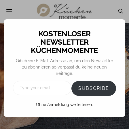
NEWSLETTER
KÜCHENMOMENTE
ALLGEMEIN
BROT / BRÖTCHEN
REZEPTE
Gib deine E-Mail-Adresse an, um den Newsletter
zu abonnieren so verpasst du keine neuen
Rosinen-Butter-
Beiträge.
Stuten
TYPE
YOUR
SUBSCRIBE
EMAIL…
Ohne Anmeldung weiterlesen.
24. JULI 2016
TINA