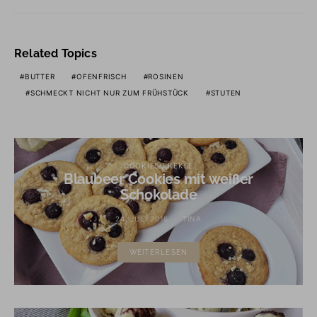
Related Topics
BUTTER
OFENFRISCH
ROSINEN
SCHMECKT NICHT NUR ZUM FRÜHSTÜCK
STUTEN
COOKIES / KEKSE
Blaubeer Cookies mit weißer
Schokolade
24. JULI 2016
TINA
WEITERLESEN