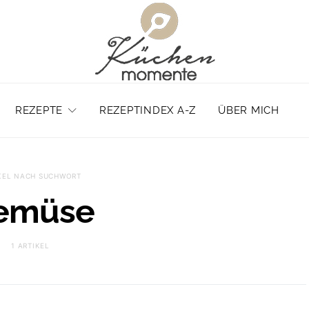
REZEPTE
REZEPTINDEX A-Z
ÜBER MICH
KEL NACH SUCHWORT
emüse
1 ARTIKEL