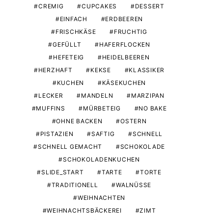
CREMIG
CUPCAKES
DESSERT
EINFACH
ERDBEEREN
FRISCHKÄSE
FRUCHTIG
GEFÜLLT
HAFERFLOCKEN
HEFETEIG
HEIDELBEEREN
HERZHAFT
KEKSE
KLASSIKER
KUCHEN
KÄSEKUCHEN
LECKER
MANDELN
MARZIPAN
MUFFINS
MÜRBETEIG
NO BAKE
OHNE BACKEN
OSTERN
PISTAZIEN
SAFTIG
SCHNELL
SCHNELL GEMACHT
SCHOKOLADE
SCHOKOLADENKUCHEN
SLIDE_START
TARTE
TORTE
TRADITIONELL
WALNÜSSE
WEIHNACHTEN
WEIHNACHTSBÄCKEREI
ZIMT