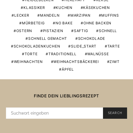
KLASSIKER
KUCHEN
KÄSEKUCHEN
LECKER
MANDELN
MARZIPAN
MUFFINS
MÜRBETEIG
NO BAKE
OHNE BACKEN
OSTERN
PISTAZIEN
SAFTIG
SCHNELL
SCHNELL GEMACHT
SCHOKOLADE
SCHOKOLADENKUCHEN
SLIDE_START
TARTE
TORTE
TRADITIONELL
WALNÜSSE
WEIHNACHTEN
WEIHNACHTSBÄCKEREI
ZIMT
ÄPFEL
FINDE DEIN LIEBLINGSREZEPT
SUCHE
SEARCH
NACH: