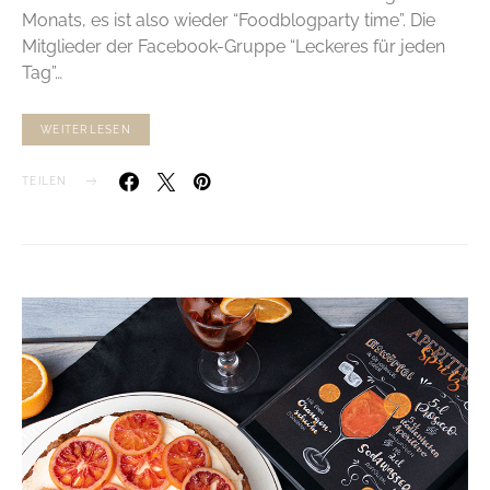
Monats, es ist also wieder “Foodblogparty time”. Die
Mitglieder der Facebook-Gruppe “Leckeres für jeden
Tag”…
WEITERLESEN
TEILEN