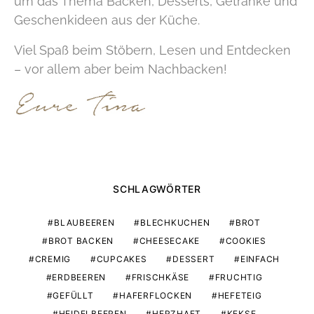
um das Thema Backen, Desserts, Getränke und
Geschenkideen aus der Küche.
Viel Spaß beim Stöbern, Lesen und Entdecken
– vor allem aber beim Nachbacken!
SCHLAGWÖRTER
BLAUBEEREN
BLECHKUCHEN
BROT
BROT BACKEN
CHEESECAKE
COOKIES
CREMIG
CUPCAKES
DESSERT
EINFACH
ERDBEEREN
FRISCHKÄSE
FRUCHTIG
GEFÜLLT
HAFERFLOCKEN
HEFETEIG
HEIDELBEEREN
HERZHAFT
KEKSE