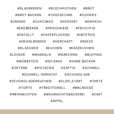
BLAUBEEREN
BLECHKUCHEN
BROT
BROT BACKEN
CHEESECAKE
COOKIES
CREMIG
CUPCAKES
DESSERT
EINFACH
ERDBEEREN
FRISCHKÄSE
FRUCHTIG
GEFÜLLT
HAFERFLOCKEN
HEFETEIG
HEIDELBEEREN
HERZHAFT
KEKSE
KLASSIKER
KUCHEN
KÄSEKUCHEN
LECKER
MANDELN
MARZIPAN
MUFFINS
MÜRBETEIG
NO BAKE
OHNE BACKEN
OSTERN
PISTAZIEN
SAFTIG
SCHNELL
SCHNELL GEMACHT
SCHOKOLADE
SCHOKOLADENKUCHEN
SLIDE_START
TARTE
TORTE
TRADITIONELL
WALNÜSSE
WEIHNACHTEN
WEIHNACHTSBÄCKEREI
ZIMT
ÄPFEL