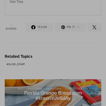
Von
Tina
71
TEILEN
PIN IT
71
SHARES
Related Topics
SLIDE_START
BROT / BRÖTCHEN
FRÜHSTÜCK
HEFETEIGGEBÄCK
Florida Orange Bread zum
#traveltUeSdAy