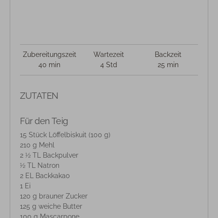
Zubereitungszeit
Wartezeit
Backzeit
40 min
4 Std
25 min
ZUTATEN
Für den Teig
15 Stück Löffelbiskuit (100 g)
210 g Mehl
2 ½ TL Backpulver
½ TL Natron
2 EL Backkakao
1 Ei
120 g brauner Zucker
125 g weiche Butter
100 g Mascarpone