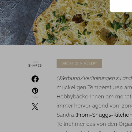
134
DIREKT ZUM REZEPT
SHARES
(Werbung/Verlinkungen zu and
muckeligen Temperaturen am 
HobbybäckerInnen am monat
134
immer hervorragend von zorra
Sandra
(From-Snuggs-Kitchen
Teilnehmer das von den Orga