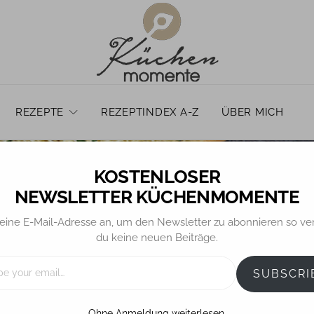
REZEPTE
REZEPTINDEX A-Z
ÜBER MICH
NEWSLETTER KÜCHENMOMENTE
eine E-Mail-Adresse an, um den Newsletter zu abonnieren so ve
du keine neuen Beiträge.
BROT / BRÖTCHEN
REZEPTE
oblauch-Käse-Ciaba
SUBSCRI
Ohne Anmeldung weiterlesen.