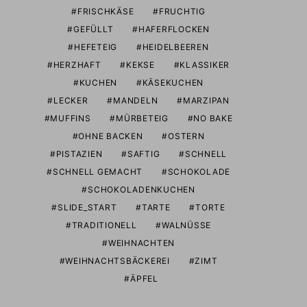
FRISCHKÄSE
FRUCHTIG
GEFÜLLT
HAFERFLOCKEN
HEFETEIG
HEIDELBEEREN
HERZHAFT
KEKSE
KLASSIKER
KUCHEN
KÄSEKUCHEN
LECKER
MANDELN
MARZIPAN
MUFFINS
MÜRBETEIG
NO BAKE
OHNE BACKEN
OSTERN
PISTAZIEN
SAFTIG
SCHNELL
SCHNELL GEMACHT
SCHOKOLADE
SCHOKOLADENKUCHEN
SLIDE_START
TARTE
TORTE
TRADITIONELL
WALNÜSSE
WEIHNACHTEN
WEIHNACHTSBÄCKEREI
ZIMT
ÄPFEL