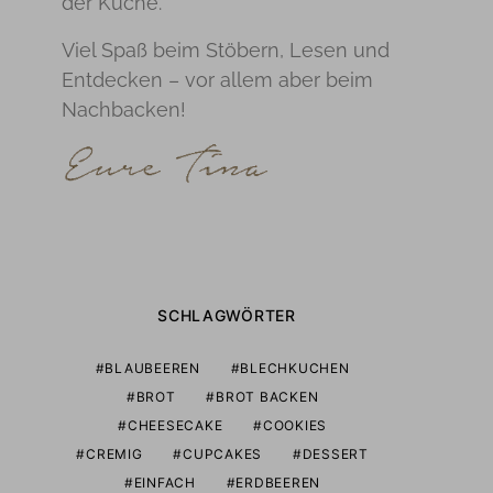
der Küche.
Viel Spaß beim Stöbern, Lesen und
Entdecken – vor allem aber beim
Nachbacken!
SCHLAGWÖRTER
BLAUBEEREN
BLECHKUCHEN
BROT
BROT BACKEN
CHEESECAKE
COOKIES
CREMIG
CUPCAKES
DESSERT
EINFACH
ERDBEEREN