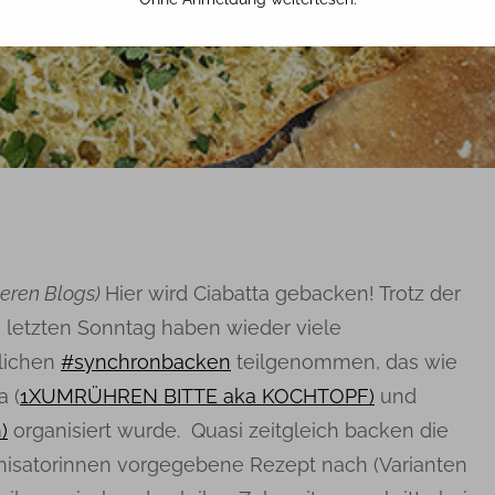
17. JUNI 2020
TINA
eren Blogs)
Hier wird Ciabatta gebacken! Trotz der
letzten Sonntag haben wieder viele
lichen
#synchronbacken
teilgenommen, das wie
 (
1XUMRÜHREN BITTE aka KOCHTOPF)
und
)
organisiert wurde. Quasi zeitgleich backen die
nisatorinnen vorgegebene Rezept nach (Varianten