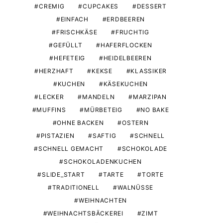
CREMIG
CUPCAKES
DESSERT
EINFACH
ERDBEEREN
FRISCHKÄSE
FRUCHTIG
GEFÜLLT
HAFERFLOCKEN
HEFETEIG
HEIDELBEEREN
HERZHAFT
KEKSE
KLASSIKER
KUCHEN
KÄSEKUCHEN
LECKER
MANDELN
MARZIPAN
MUFFINS
MÜRBETEIG
NO BAKE
OHNE BACKEN
OSTERN
PISTAZIEN
SAFTIG
SCHNELL
SCHNELL GEMACHT
SCHOKOLADE
SCHOKOLADENKUCHEN
SLIDE_START
TARTE
TORTE
TRADITIONELL
WALNÜSSE
WEIHNACHTEN
WEIHNACHTSBÄCKEREI
ZIMT