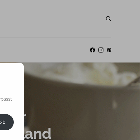
rpasst
cher
BE
terland