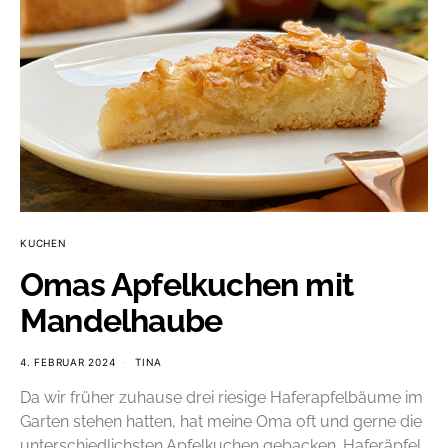
KUCHEN
Omas Apfelkuchen mit
Mandelhaube
4. FEBRUAR 2024
TINA
Da wir früher zuhause drei riesige Haferapfelbäume im
Garten stehen hatten, hat meine Oma oft und gerne die
unterschiedlichsten Apfelkuchen gebacken. Haferäpfel