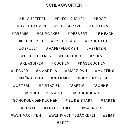
SCHLAGWÖRTER
BLAUBEEREN
BLECHKUCHEN
BROT
BROT BACKEN
CHEESECAKE
COOKIES
CREMIG
CUPCAKES
DESSERT
EINFACH
ERDBEEREN
FRISCHKÄSE
FRUCHTIG
GEFÜLLT
HAFERFLOCKEN
HEFETEIG
HEIDELBEEREN
HERZHAFT
KEKSE
KLASSIKER
KUCHEN
KÄSEKUCHEN
LECKER
MANDELN
MARZIPAN
MUFFINS
MÜRBETEIG
NO BAKE
OHNE BACKEN
OSTERN
PISTAZIEN
SAFTIG
SCHNELL
SCHNELL GEMACHT
SCHOKOLADE
SCHOKOLADENKUCHEN
SLIDE_START
TARTE
TORTE
TRADITIONELL
WALNÜSSE
WEIHNACHTEN
WEIHNACHTSBÄCKEREI
ZIMT
ÄPFEL