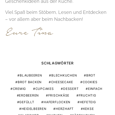
Geschenkideen aus der Küche.
Viel Spaß beim Stöbern, Lesen und Entdecken
– vor allem aber beim Nachbacken!
SCHLAGWÖRTER
BLAUBEEREN
BLECHKUCHEN
BROT
BROT BACKEN
CHEESECAKE
COOKIES
CREMIG
CUPCAKES
DESSERT
EINFACH
ERDBEEREN
FRISCHKÄSE
FRUCHTIG
GEFÜLLT
HAFERFLOCKEN
HEFETEIG
HEIDELBEEREN
HERZHAFT
KEKSE