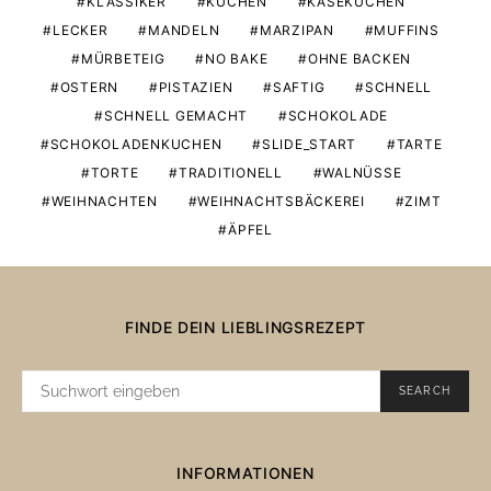
KLASSIKER
KUCHEN
KÄSEKUCHEN
LECKER
MANDELN
MARZIPAN
MUFFINS
MÜRBETEIG
NO BAKE
OHNE BACKEN
OSTERN
PISTAZIEN
SAFTIG
SCHNELL
SCHNELL GEMACHT
SCHOKOLADE
SCHOKOLADENKUCHEN
SLIDE_START
TARTE
TORTE
TRADITIONELL
WALNÜSSE
WEIHNACHTEN
WEIHNACHTSBÄCKEREI
ZIMT
ÄPFEL
FINDE DEIN LIEBLINGSREZEPT
SUCHE
SEARCH
NACH:
INFORMATIONEN