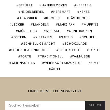
GEFÜLLT
HAFERFLOCKEN
HEFETEIG
HEIDELBEEREN
HERZHAFT
KEKSE
KLASSIKER
KUCHEN
KÄSEKUCHEN
LECKER
MANDELN
MARZIPAN
MUFFINS
MÜRBETEIG
NO BAKE
OHNE BACKEN
OSTERN
PISTAZIEN
SAFTIG
SCHNELL
SCHNELL GEMACHT
SCHOKOLADE
SCHOKOLADENKUCHEN
SLIDE_START
TARTE
TORTE
TRADITIONELL
WALNÜSSE
WEIHNACHTEN
WEIHNACHTSBÄCKEREI
ZIMT
ÄPFEL
FINDE DEIN LIEBLINGSREZEPT
SUCHE
SEARCH
NACH: