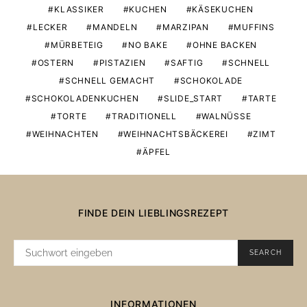
KLASSIKER
KUCHEN
KÄSEKUCHEN
LECKER
MANDELN
MARZIPAN
MUFFINS
MÜRBETEIG
NO BAKE
OHNE BACKEN
OSTERN
PISTAZIEN
SAFTIG
SCHNELL
SCHNELL GEMACHT
SCHOKOLADE
SCHOKOLADENKUCHEN
SLIDE_START
TARTE
TORTE
TRADITIONELL
WALNÜSSE
WEIHNACHTEN
WEIHNACHTSBÄCKEREI
ZIMT
ÄPFEL
FINDE DEIN LIEBLINGSREZEPT
SUCHE
SEARCH
NACH:
INFORMATIONEN