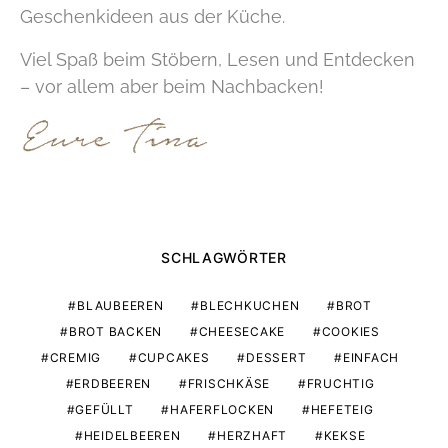
Geschenkideen aus der Küche.
Viel Spaß beim Stöbern, Lesen und Entdecken
– vor allem aber beim Nachbacken!
SCHLAGWÖRTER
BLAUBEEREN
BLECHKUCHEN
BROT
BROT BACKEN
CHEESECAKE
COOKIES
CREMIG
CUPCAKES
DESSERT
EINFACH
ERDBEEREN
FRISCHKÄSE
FRUCHTIG
GEFÜLLT
HAFERFLOCKEN
HEFETEIG
HEIDELBEEREN
HERZHAFT
KEKSE