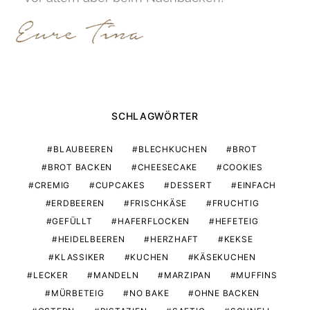
SCHLAGWÖRTER
BLAUBEEREN
BLECHKUCHEN
BROT
BROT BACKEN
CHEESECAKE
COOKIES
CREMIG
CUPCAKES
DESSERT
EINFACH
ERDBEEREN
FRISCHKÄSE
FRUCHTIG
GEFÜLLT
HAFERFLOCKEN
HEFETEIG
HEIDELBEEREN
HERZHAFT
KEKSE
KLASSIKER
KUCHEN
KÄSEKUCHEN
LECKER
MANDELN
MARZIPAN
MUFFINS
MÜRBETEIG
NO BAKE
OHNE BACKEN