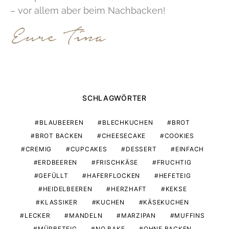
– vor allem aber beim Nachbacken!
SCHLAGWÖRTER
BLAUBEEREN
BLECHKUCHEN
BROT
BROT BACKEN
CHEESECAKE
COOKIES
CREMIG
CUPCAKES
DESSERT
EINFACH
ERDBEEREN
FRISCHKÄSE
FRUCHTIG
GEFÜLLT
HAFERFLOCKEN
HEFETEIG
HEIDELBEEREN
HERZHAFT
KEKSE
KLASSIKER
KUCHEN
KÄSEKUCHEN
LECKER
MANDELN
MARZIPAN
MUFFINS
MÜRBETEIG
NO BAKE
OHNE BACKEN