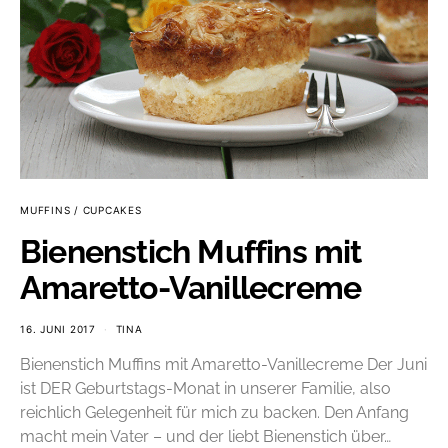
MUFFINS / CUPCAKES
Bienenstich Muffins mit
Amaretto-Vanillecreme
16. JUNI 2017
TINA
Bienenstich Muffins mit Amaretto-Vanillecreme Der Juni
ist DER Geburtstags-Monat in unserer Familie, also
reichlich Gelegenheit für mich zu backen. Den Anfang
macht mein Vater – und der liebt Bienenstich über…