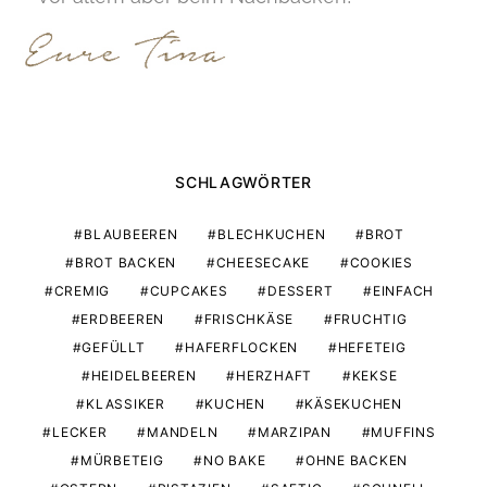
SCHLAGWÖRTER
BLAUBEEREN
BLECHKUCHEN
BROT
BROT BACKEN
CHEESECAKE
COOKIES
CREMIG
CUPCAKES
DESSERT
EINFACH
ERDBEEREN
FRISCHKÄSE
FRUCHTIG
GEFÜLLT
HAFERFLOCKEN
HEFETEIG
HEIDELBEEREN
HERZHAFT
KEKSE
KLASSIKER
KUCHEN
KÄSEKUCHEN
LECKER
MANDELN
MARZIPAN
MUFFINS
MÜRBETEIG
NO BAKE
OHNE BACKEN