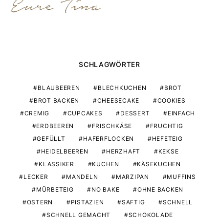
SCHLAGWÖRTER
BLAUBEEREN
BLECHKUCHEN
BROT
BROT BACKEN
CHEESECAKE
COOKIES
CREMIG
CUPCAKES
DESSERT
EINFACH
ERDBEEREN
FRISCHKÄSE
FRUCHTIG
GEFÜLLT
HAFERFLOCKEN
HEFETEIG
HEIDELBEEREN
HERZHAFT
KEKSE
KLASSIKER
KUCHEN
KÄSEKUCHEN
LECKER
MANDELN
MARZIPAN
MUFFINS
MÜRBETEIG
NO BAKE
OHNE BACKEN
OSTERN
PISTAZIEN
SAFTIG
SCHNELL
SCHNELL GEMACHT
SCHOKOLADE