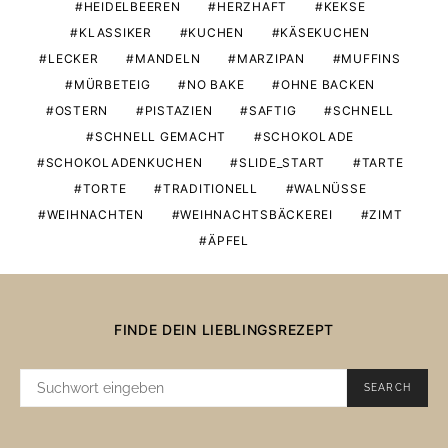
HEIDELBEEREN
HERZHAFT
KEKSE
KLASSIKER
KUCHEN
KÄSEKUCHEN
LECKER
MANDELN
MARZIPAN
MUFFINS
MÜRBETEIG
NO BAKE
OHNE BACKEN
OSTERN
PISTAZIEN
SAFTIG
SCHNELL
SCHNELL GEMACHT
SCHOKOLADE
SCHOKOLADENKUCHEN
SLIDE_START
TARTE
TORTE
TRADITIONELL
WALNÜSSE
WEIHNACHTEN
WEIHNACHTSBÄCKEREI
ZIMT
ÄPFEL
FINDE DEIN LIEBLINGSREZEPT
SUCHE
SEARCH
NACH: