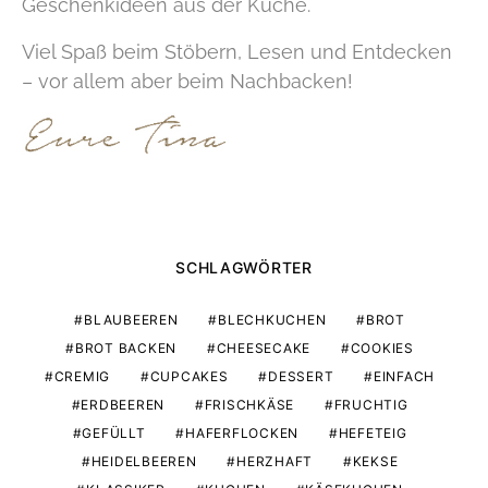
Geschenkideen aus der Küche.
Viel Spaß beim Stöbern, Lesen und Entdecken
– vor allem aber beim Nachbacken!
SCHLAGWÖRTER
BLAUBEEREN
BLECHKUCHEN
BROT
BROT BACKEN
CHEESECAKE
COOKIES
CREMIG
CUPCAKES
DESSERT
EINFACH
ERDBEEREN
FRISCHKÄSE
FRUCHTIG
GEFÜLLT
HAFERFLOCKEN
HEFETEIG
HEIDELBEEREN
HERZHAFT
KEKSE