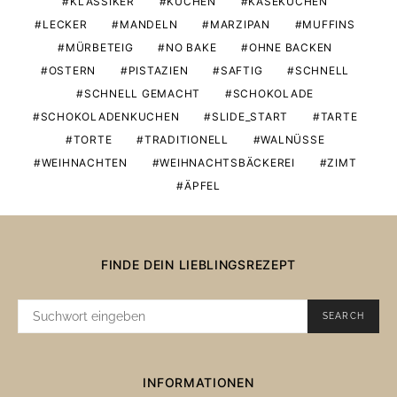
KLASSIKER
KUCHEN
KÄSEKUCHEN
LECKER
MANDELN
MARZIPAN
MUFFINS
MÜRBETEIG
NO BAKE
OHNE BACKEN
OSTERN
PISTAZIEN
SAFTIG
SCHNELL
SCHNELL GEMACHT
SCHOKOLADE
SCHOKOLADENKUCHEN
SLIDE_START
TARTE
TORTE
TRADITIONELL
WALNÜSSE
WEIHNACHTEN
WEIHNACHTSBÄCKEREI
ZIMT
ÄPFEL
FINDE DEIN LIEBLINGSREZEPT
SUCHE
SEARCH
NACH:
INFORMATIONEN